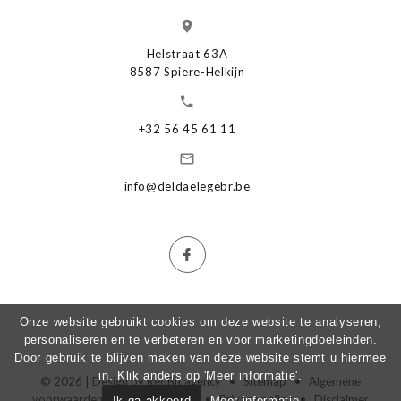
Helstraat 63A
8587 Spiere-Helkijn
+32 56 45 61 11
info@deldaelegebr.be
Onze website gebruikt cookies om deze website te analyseren,
personaliseren en te verbeteren en voor marketingdoeleinden.
Door gebruik te blijven maken van deze website stemt u hiermee
in. Klik anders op 'Meer informatie'.
© 2026 | Design by
RedBit.agency
•
Sitemap
•
Algemene
voorwaarden
•
Cookie policy
•
Privacy policy
•
Disclaimer
Ik ga akkoord
Meer informatie