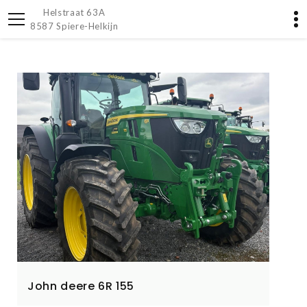
Helstraat 63A
8587 Spiere-Helkijn
John deere 6R 155